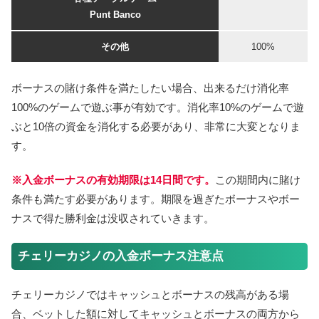
Punt Banco
その他
100%
ボーナスの賭け条件を満たしたい場合、出来るだけ消化率
100%のゲームで遊ぶ事が有効です。消化率10%のゲームで遊
ぶと10倍の資金を消化する必要があり、非常に大変となりま
す。
※入金ボーナスの有効期限は14日間です。
この期間内に賭け
条件も満たす必要があります。期限を過ぎたボーナスやボー
ナスで得た勝利金は没収されていきます。
チェリーカジノの入金ボーナス注意点
チェリーカジノではキャッシュとボーナスの残高がある場
合、ベットした額に対してキャッシュとボーナスの両方から