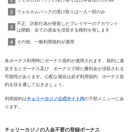
ウェルカムパックの受け取りは一人一回のみ
不正、詐欺行為が発覚したプレイヤーのアカウント
は閉鎖、全ての資金を没収する権利を有します
その他、一般利用規約が適用
各ボーナス利用時にボーナス規約が適用されます。規約に違
反するとボーナス及び、ボーナスで得た勝利金が没収される
可能性があります。心配な場合は必ず利用規約、ボーナス規
約を目を通しておきましょう。
利用規約は
チェリーカジノ公式サイト内
の下部メニューにあ
ります。
チェリーカジノの入金不要の登録ボーナス