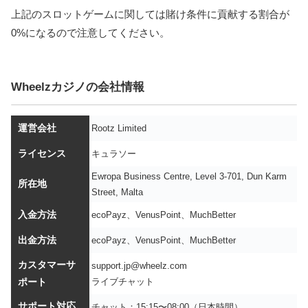
上記のスロットゲームに関しては賭け条件に貢献する割合が
0%になるので注意してください。
Wheelzカジノの会社情報
運営会社
Rootz Limited
ライセンス
キュラソー
Ewropa Business Centre, Level 3-701, Dun Karm
所在地
Street, Malta
入金方法
ecoPayz、VenusPoint、MuchBetter
出金方法
ecoPayz、VenusPoint、MuchBetter
カスタマーサ
support.jp@wheelz.com
ポート
ライブチャット
サポート対応
チャット：15:15〜08:00（日本時間）