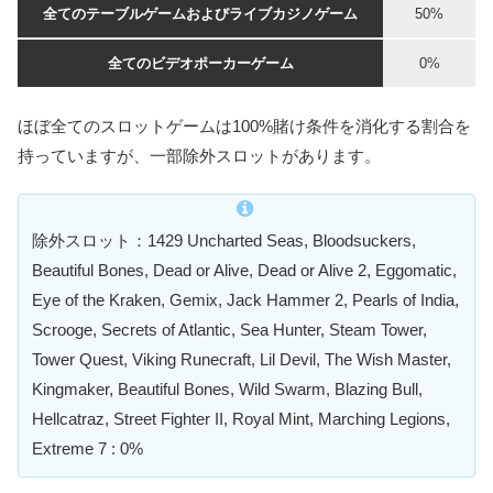
全てのテーブルゲームおよびライブカジノゲーム
50%
全てのビデオポーカーゲーム
0%
ほぼ全てのスロットゲームは100%賭け条件を消化する割合を
持っていますが、一部除外スロットがあります。
除外スロット：1429 Uncharted Seas, Bloodsuckers,
Beautiful Bones, Dead or Alive, Dead or Alive 2, Eggomatic,
Eye of the Kraken, Gemix, Jack Hammer 2, Pearls of India,
Scrooge, Secrets of Atlantic, Sea Hunter, Steam Tower,
Tower Quest, Viking Runecraft, Lil Devil, The Wish Master,
Kingmaker, Beautiful Bones, Wild Swarm, Blazing Bull,
Hellcatraz, Street Fighter II, Royal Mint, Marching Legions,
Extreme 7 : 0%