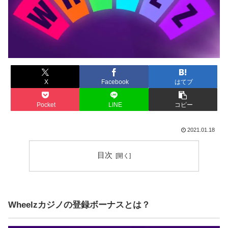
X
Facebook
はてブ
Pocket
LINE
コピー
2021.01.18
目次
Wheelzカジノの登録ボーナスとは？