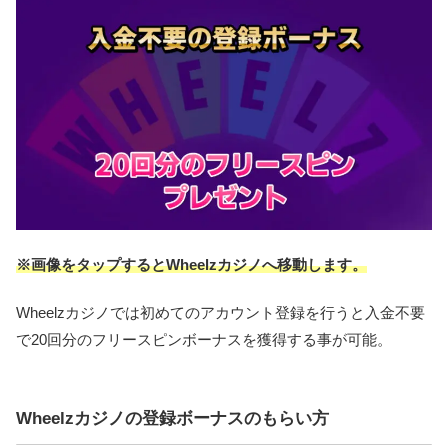
※画像をタップするとWheelzカジノへ移動します。
Wheelzカジノでは初めてのアカウント登録を行うと入金不要
で20回分のフリースピンボーナスを獲得する事が可能。
Wheelzカジノの登録ボーナスのもらい方