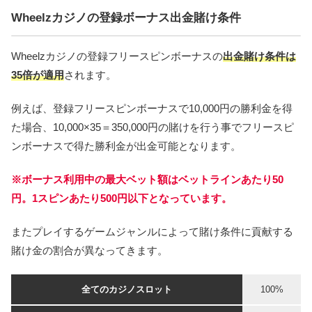
Wheelzカジノの登録ボーナス出金賭け条件
Wheelzカジノの登録フリースピンボーナスの
出金賭け条件は
35倍が適用
されます。
例えば、登録フリースピンボーナスで10,000円の勝利金を得
た場合、10,000×35＝350,000円の賭けを行う事でフリースピ
ンボーナスで得た勝利金が出金可能となります。
※ボーナス利用中の最大ベット額はベットラインあたり50
円。1スピンあたり500円以下となっています。
またプレイするゲームジャンルによって賭け条件に貢献する
賭け金の割合が異なってきます。
全てのカジノスロット
100%